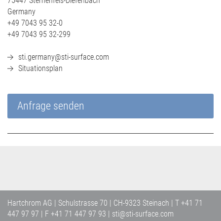
75447 Sternenfels-Diefenbach
Germany
+49 7043 95 32-0
+49 7043 95 32-299
sti.germany@sti-surface.com
Situationsplan
Anfrage senden
Hartchrom AG | Schulstrasse 70 | CH-9323 Steinach | T +41 71
447 97 97 | F +41 71 447 97 93 | sti@sti-surface.com