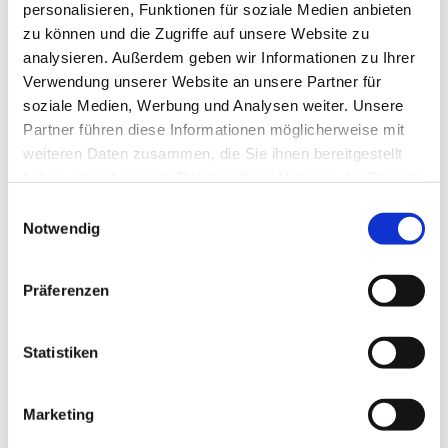
Corrosion protection
personalisieren, Funktionen für soziale Medien anbieten
zu können und die Zugriffe auf unsere Website zu
Haloides
analysieren. Außerdem geben wir Informationen zu Ihrer
Haloides, partial warranted
Verwendung unserer Website an unsere Partner für
Sulfur-containing exhaust gases
soziale Medien, Werbung und Analysen weiter. Unsere
Sulfur-containing exhaust gases, partial warranted
Partner führen diese Informationen möglicherweise mit
nitric acid
weiteren Daten zusammen, die Sie ihnen bereitgestellt
cleaning supplies
haben oder die sie im Rahmen Ihrer Nutzung der Dienste
Number of pieces
gesammelt haben.
E
Single piece
Notwendig
i
Small series
n
w
Präferenzen
Wear protection
i
l
warranted
l
Statistiken
partial warranted
i
not guaranteed
g
Marketing
Hardness
u
n