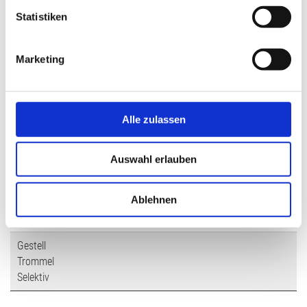
Einzelstück
l
Statistiken
Kleinserie
i
g
Marketing
u
Verschleisschutz
n
abhängig von Grundmaterial und Beschichtung
g
s
Alle zulassen
a
Härte
u
Auswahl erlauben
s
-
w
a
Ablehnen
h
Ausführung
l
Gestell
Trommel
Selektiv