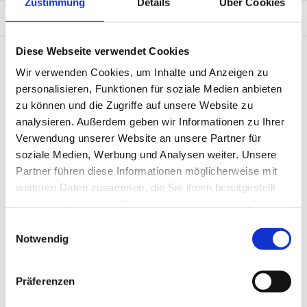
Zustimmung
Details
Über Cookies
SCHWEIZ
Diese Webseite verwendet Cookies
Normen
Wir verwenden Cookies, um Inhalte und Anzeigen zu
ISO 9001
personalisieren, Funktionen für soziale Medien anbieten
ISO 14001
zu können und die Zugriffe auf unsere Website zu
analysieren. Außerdem geben wir Informationen zu Ihrer
Verwendung unserer Website an unsere Partner für
Maximale Dimension
soziale Medien, Werbung und Analysen weiter. Unsere
Gewicht: 64'000 kg
Partner führen diese Informationen möglicherweise mit
Höhe: 27'000 mm
weiteren Daten zusammen, die Sie ihnen bereitgestellt
Durchmesser: 30 - 6000 mm
haben oder die sie im Rahmen Ihrer Nutzung der Dienste
gesammelt haben.
Korrosionsschutz
E
Notwendig
i
abhängig von Grundmaterial und Beschichtung
n
w
Präferenzen
i
Stückzahl
l