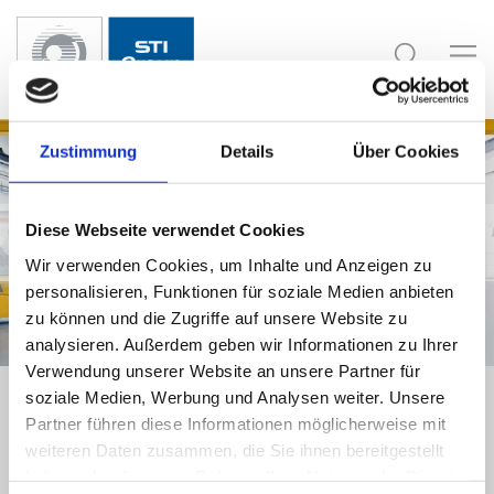
表面处理
Aviation
STI China
The
Angebotsspektrum
Automotive
STI
Karriere
Research
Defense
STI
Aktuelles
Service
Film &
STI
Reparaturen
General
STI USA
company
Switzerland
and
Technology
Germany
Foil
France
Industries
development
Galvanic
从 S 至
Job offers
News
Advisory
STI Mobile
Zustimmung
Details
Über Cookies
processes
Management
XXL
Switzerland
Service
Repair
Food
Agenda
STI
Service
Thermal
Quality,
Complex
Stellenangebote
Logistics
Hydraulics
Portugal
coatings
environment
geometries
STI
and
Textile
and safety
Deutschland
Customs
机械加工
Series and
Diese Webseite verwendet Cookies
Tools
Duty
Milestones
one-offs
Lackieren
Wir verwenden Cookies, um Inhalte und Anzeigen zu
Download-
Marine &
Paper
Power
Print
Anwendungsb
Galvanic
Center
personalisieren, Funktionen für soziale Medien anbieten
Powertrain
Generation
processes
zu können und die Zugriffe auf unsere Website zu
Kombinationsschichten
analysieren. Außerdem geben wir Informationen zu Ihrer
STI Dry
Coat
Verwendung unserer Website an unsere Partner für
System
soziale Medien, Werbung und Analysen weiter. Unsere
Galvanic
Partner führen diese Informationen möglicherweise mit
processes
weiteren Daten zusammen, die Sie ihnen bereitgestellt
haben oder die sie im Rahmen Ihrer Nutzung der Dienste