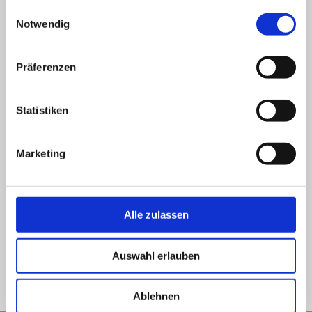
Galvanic processes
gesammelt haben.
E
Notwendig
i
n
...
w
Präferenzen
i
l
Galvanic processes
l
Statistiken
i
STI集团的技术领域覆盖了金属表面处理的电解和化学工
g
Marketing
艺，为金属表面赋予了功能性。
u
n
g
STI集团根据应用需求不断优化表层结构（如多层镀膜），
s
Alle zulassen
设计定义的表面构造（裂纹数量、裂纹长度、颗粒大小）。
a
原料和工艺的特殊组合实现了精确的、个性化的解决方案。
u
Auswahl erlauben
s
w
a
Ablehnen
h